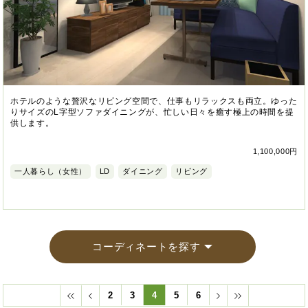
ホテルのような贅沢なリビング空間で、仕事もリラックスも両立。ゆった
りサイズのL字型ソファダイニングが、忙しい日々を癒す極上の時間を提
供します。
1,100,000円
一人暮らし（女性）
LD
ダイニング
リビング
コーディネートを探す
2
3
4
5
6