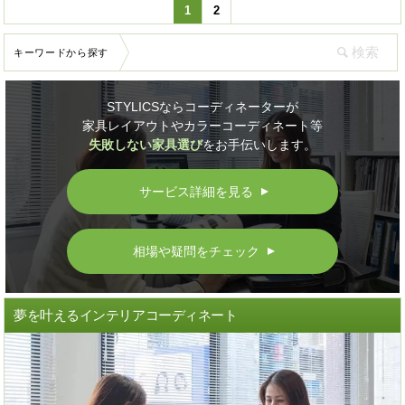
1
2
キーワードから探す
STYLICSならコーディネーターが
家具レイアウトやカラーコーディネート等
失敗しない家具選び
をお手伝いします。
サービス詳細を見る
▲
相場や疑問をチェック
▲
夢を叶えるインテリアコーディネート