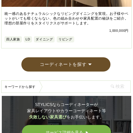
統一感のあるナチュラルシックなリビングダイニングを実現。お子様やペ
ットがいても暗くならない、色の組み合わせや家具配置の秘訣をご紹介。
理想の部屋作りをスタイリクスがサポートします。
1,000,000円
四人家族
LD
ダイニング
リビング
コーディネートを探す
キーワードから探す
STYLICSならコーディネーターが
家具レイアウトやカラーコーディネート等
失敗しない家具選び
をお手伝いします。
サービス詳細を見る
▲