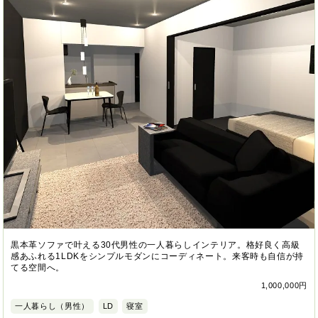
黒本革ソファで叶える30代男性の一人暮らしインテリア。格好良く高級
感あふれる1LDKをシンプルモダンにコーディネート。来客時も自信が持
てる空間へ。
1,000,000円
一人暮らし（男性）
LD
寝室