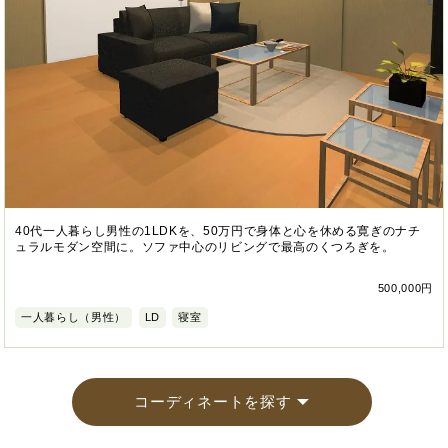
40代一人暮らし男性の1LDKを、50万円で身体と心を休める寛ぎのナチ
ュラルモダン空間に。ソファ中心のリビングで最高のくつろぎを。
500,000円
一人暮らし（男性）
LD
寝室
コーディネートを探す