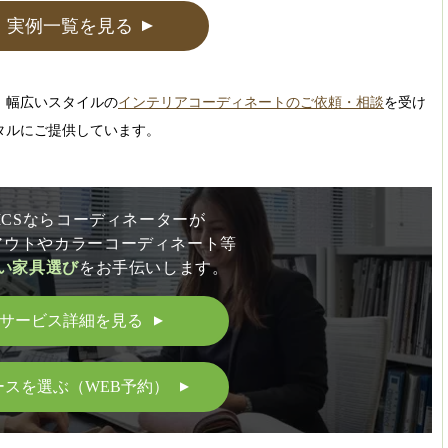
実例一覧を見る
▲
、幅広いスタイルの
インテリアコーディネートのご依頼・相談
を受け
タルにご提供しています。
LICSならコーディネーターが
アウトやカラーコーディネート等
い家具選び
をお手伝いします。
サービス詳細を見る
▲
ースを選ぶ（WEB予約）
▲