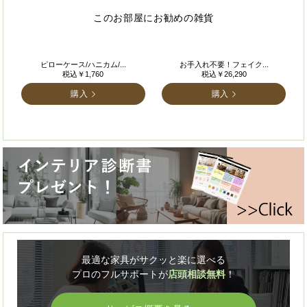
このお部屋にお勧めの雑貨
ピローケース/ハニカム/...
お手入れ不要！フェイク...
税込￥1,760
税込￥26,290
購入
購入
最適な家具がサクッと楽に選べる
プロのフルサポートが
店頭相談無料
！