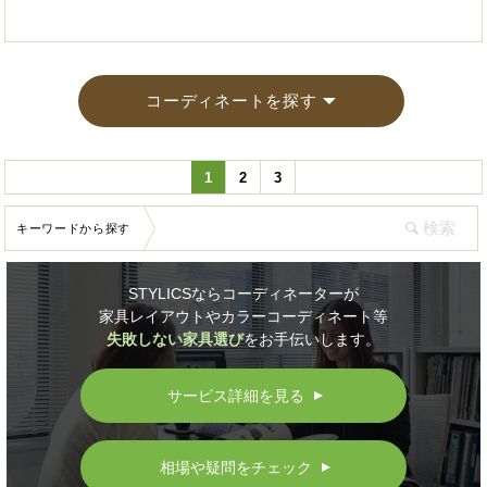
コーディネートを探す
1
2
3
キーワードから探す
STYLICSならコーディネーターが
家具レイアウトやカラーコーディネート等
失敗しない家具選び
をお手伝いします。
サービス詳細を見る
▲
相場や疑問をチェック
▲