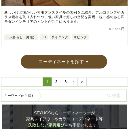
新しいけど懐かしい和モダンスタイルの実例をご紹介。アルコランプやガ
ラス素材を取り入れつつ、低い家具で癒しの空間を実現。統一感のある和
モダンインテリアのヒントがここにあります。
600,000円
一人暮らし（男性）
LD
ダイニング
リビング
コーディネートを探す
1
2
3
キーワードから探す
STYLICSならコーディネーターが
家具レイアウトやカラーコーディネート等
失敗しない家具選び
をお手伝いします。