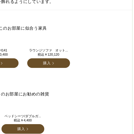
を飾れるようにしています。
このお部屋に似合う家具
141
ラウンジソファ オット...
,400
税込￥120,120
購入
このお部屋にお勧めの雑貨
ベッドシーツ/ダブルガ...
税込￥4,400
購入