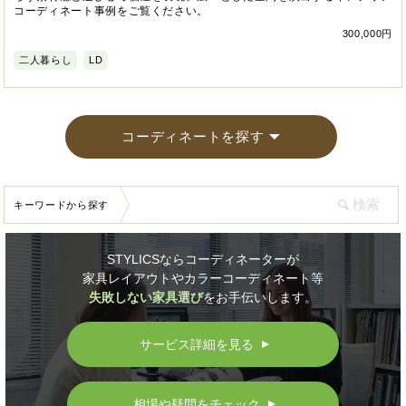
コーディネート事例をご覧ください。
300,000円
二人暮らし
LD
コーディネートを探す
キーワードから探す
STYLICSならコーディネーターが
家具レイアウトやカラーコーディネート等
失敗しない家具選び
をお手伝いします。
サービス詳細を見る
▲
相場や疑問をチェック
▲