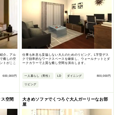
紹介。アル
仕事も休息も妥協しない大人のためのリビング。L字型デス
で癒しの空
クで効率的なワークスペースを確保し、ウォールナットとダ
ントがここ
ークカラーで上質な癒し空間を演出します。
600,000円
一人暮らし（男性）
LD
ダイニング
800,000円
リビング
クス空間
大きめソファでくつろぐ大人ガーリーなお部
屋