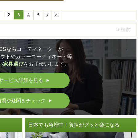
1
2
3
4
5
LICSならコーディネーターが
アウトやカラーコーディネート等
い家具選び
をお手伝いします。
サービス詳細を見る
▲
相場や疑問をチェック
▲
ト
日本でも急増中！負担がグッと楽になる