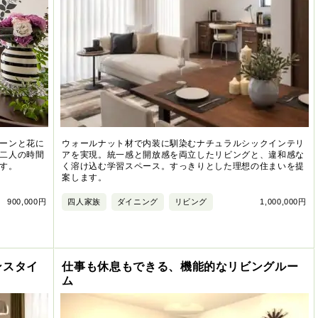
ーンと花に
ウォールナット材で内装に馴染むナチュラルシックインテリ
二人の時間
アを実現。統一感と開放感を両立したリビングと、違和感な
す。
く溶け込む学習スペース。すっきりとした理想の住まいを提
案します。
900,000円
四人家族
ダイニング
リビング
1,000,000円
ンスタイ
仕事も休息もできる、機能的なリビングルー
ム