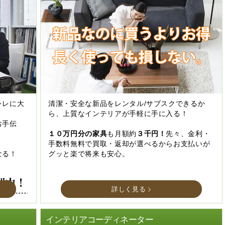
ャレに大
清潔・安全な新品をレンタル/サブスクできるか
ら、上質なインテリアが手軽に手に入る！
お手伝
１０万円分の家具
も月額約
３千円！
先々、金利・
手数料無料で買取・返却が選べるからお支払いが
なる！
グッと楽で将来も安心。
詳しく見る
インテリアコーディネーター