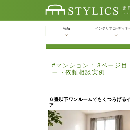
家具
レン
商品
インテリアコｰディネ
#マンション : 3ページ目
ート依頼相談実例
６畳以下ワンルームでもくつろげる
ア