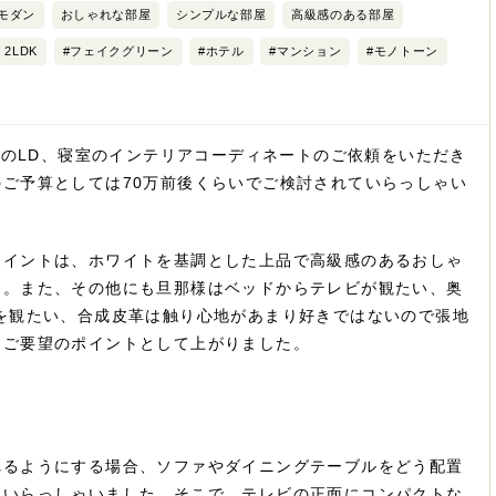
モダン
おしゃれな部屋
シンプルな部屋
高級感のある部屋
2LDK
#フェイクグリーン
#ホテル
#マンション
#モノトーン
DKのLD、寝室のインテリアコーディネートのご依頼をいただき
ご予算としては70万前後くらいでご検討されていらっしゃい
ポイントは、ホワイトを基調とした上品で高級感のあるおしゃ
た。また、その他にも旦那様はベッドからテレビが観たい、奥
を観たい、合成皮革は触り心地があまり好きではないので張地
、ご要望のポイントとして上がりました。
れるようにする場合、ソファやダイニングテーブルをどう配置
ていらっしゃいました。そこで、テレビの正面にコンパクトな