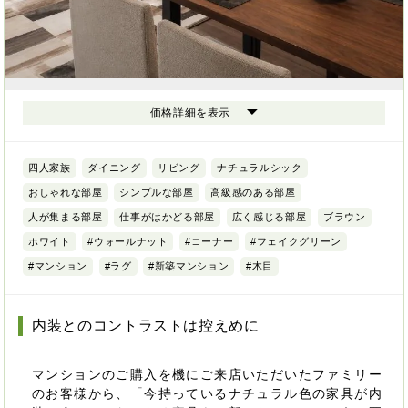
価格詳細を表示
四人家族
ダイニング
リビング
ナチュラルシック
おしゃれな部屋
シンプルな部屋
高級感のある部屋
人が集まる部屋
仕事がはかどる部屋
広く感じる部屋
ブラウン
ホワイト
#ウォールナット
#コーナー
#フェイクグリーン
#マンション
#ラグ
#新築マンション
#木目
内装とのコントラストは控えめに
マンションのご購入を機にご来店いただいたファミリー
のお客様から、「今持っているナチュラル色の家具が内