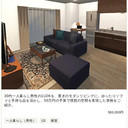
30代一人暮らし男性の1LDKを、寛ぎのモダンリビングに。ゆったりソフ
ァと手持ち品を活かし、50万円の予算で理想の空間を実現した実例をご
紹介。
500,000円
一人暮らし（男性）
LD
寝室