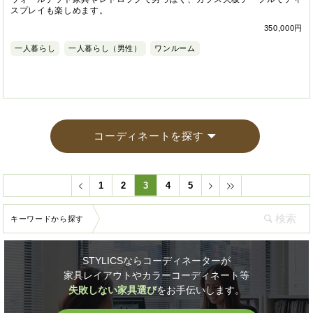
スプレイも楽しめます。
350,000円
一人暮らし
一人暮らし（男性）
ワンルーム
コーディネートを探す
1
2
3
4
5
キーワードから探す
STYLICSならコーディネーターが
家具レイアウトやカラーコーディネート等
失敗しない家具選び
をお手伝いします。