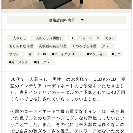
価格詳細を表示
一人暮らし
一人暮らし（男性）
LD
ベッドルーム
モダン
おしゃれな部屋
高級感のある部屋
くつろげる部屋
グレー
ホワイト
青
1LDK
#フェイクグリーン
#マンション
#ラグ
#男／メンズ
#白・グレー
30代で一人暮らし（男性）のお客様で、1LDKのLD、寝
室のインテリアコーディネートのご依頼をいただきまし
た。家具インテリアのトータルのご予算としては40万円
くらいでご検討されていらっしゃいました。
今回のコーディネートで最も重要なポイントは、落ち着
いた色でまとめたアーバンモダンなお部屋にしたいとい
うことでした。また、その他にも来客頻度は多くないの
でご自身の寛ぎやすさを優先、テレワークがないためダ