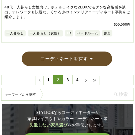
40代一人暮らし女性向け。ホテルライクな2LDKでモダンな高級感を演
出。テレワークも快適な、くつろぎのインテリアコーディネート事例をご
紹介します。
500,000円
一人暮らし
一人暮らし（女性）
LD
ベッドルーム
書斎
コーディネートを探す
1
2
3
4
キーワードから探す
STYLICSならコーディネーターが
家具レイアウトやカラーコーディネート等
失敗しない家具選び
をお手伝いします。