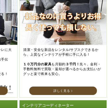
ャレに大
清潔・安全な新品をレンタル/サブスクできるか
ら、上質なインテリアが手軽に手に入る！
お手伝
１０万円分の家具
も月額約
３千円！
先々、金利・
手数料無料で買取・返却が選べるからお支払いが
なる！
グッと楽で将来も安心。
詳しく見る
インテリアコーディネーター