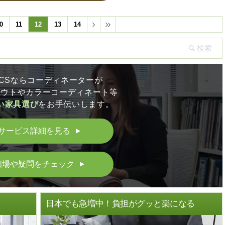
0
11
12
13
14
LICSならコーディネーターが
アウトやカラーコーディネート等
い家具選び
をお手伝いします。
サービス詳細を見る
▲
相場や疑問をチェック
▲
ト
日本でも急増中！負担がグッと楽になる