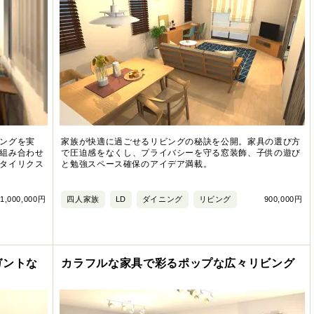
ングを実
家族が快適に過ごせるリビングの秘訣を公開。家具の選び方
組み合わせ
で圧迫感をなくし、プライバシーを守る窓装飾、子供の遊び
タイリクス
と勉強スペース確保のアイデア満載。
1,000,000円
四人家族
LD
ダイニング
リビング
900,000円
ガントな
カラフルな家具で彩るポップな広々リビング