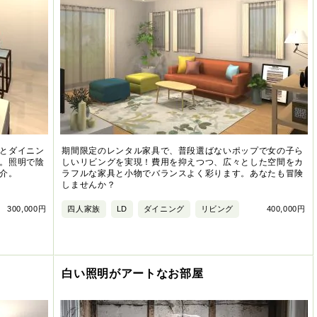
とダイニン
期間限定のレンタル家具で、普段選ばないポップで女の子ら
。照明で陰
しいリビングを実現！費用を抑えつつ、広々とした空間をカ
介。
ラフルな家具と小物でバランスよく彩ります。あなたも冒険
しませんか？
300,000円
四人家族
LD
ダイニング
リビング
400,000円
白い照明がアートなお部屋