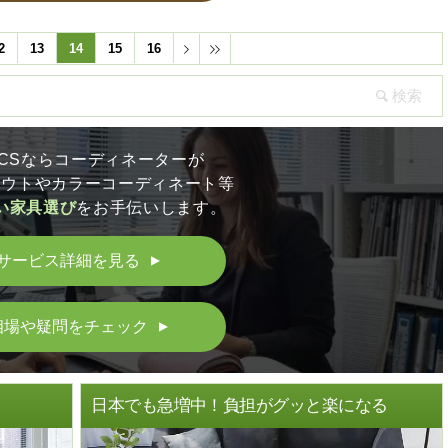
2
13
14
15
16
LICSならコーディネーターが
アウトやカラーコーディネート等
い家具選び
をお手伝いします。
サービス詳細を見る
▲
相場や疑問をチェック
▲
ト
日本でも急増中！負担がグッと楽になる