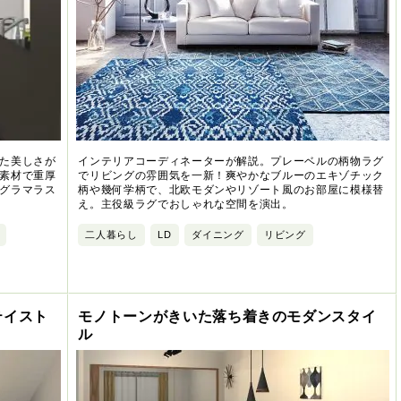
た美しさが
インテリアコーディネーターが解説。プレーベルの柄物ラグ
素材で重厚
でリビングの雰囲気を一新！爽やかなブルーのエキゾチック
グラマラス
柄や幾何学柄で、北欧モダンやリゾート風のお部屋に模様替
え。主役級ラグでおしゃれな空間を演出。
二人暮らし
LD
ダイニング
リビング
テイスト
モノトーンがきいた落ち着きのモダンスタイ
ル