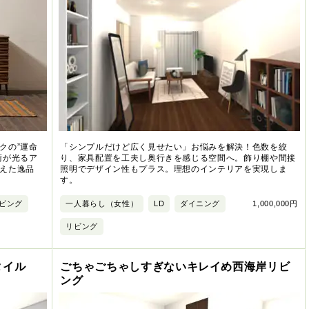
クの”運命
「シンプルだけど広く見せたい」お悩みを解決！色数を絞
術が光るア
り、家具配置を工夫し奥行きを感じる空間へ。飾り棚や間接
えた逸品
照明でデザイン性もプラス。理想のインテリアを実現しま
す。
ビング
一人暮らし（女性）
LD
ダイニング
1,000,000円
リビング
タイル
ごちゃごちゃしすぎないキレイめ西海岸リビ
ング