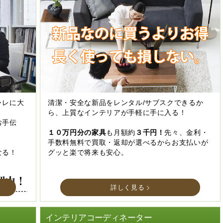
ャレに大
清潔・安全な新品をレンタル/サブスクできるか
ら、上質なインテリアが手軽に手に入る！
お手伝
１０万円分の家具
も月額約
３千円！
先々、金利・
手数料無料で買取・返却が選べるからお支払いが
なる！
グッと楽で将来も安心。
詳しく見る
インテリアコーディネーター