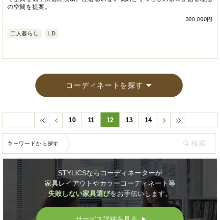
の空間を提案。
300,000円
二人暮らし
LD
コーディネートを探す
10
11
12
13
14
キーワードから探す
STYLICSならコーディネーターが
家具レイアウトやカラーコーディネート等
失敗しない家具選び
をお手伝いします。
サービス詳細を見る
▲