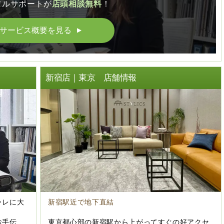
フルサポートが
店頭相談無料
！
サービス概要を見る
▲
ト
新宿店｜東京 店舗情報
ャレに大
新宿駅近で地下直結
お手伝
東京都心部の新宿駅から上がってすぐの好アクセ