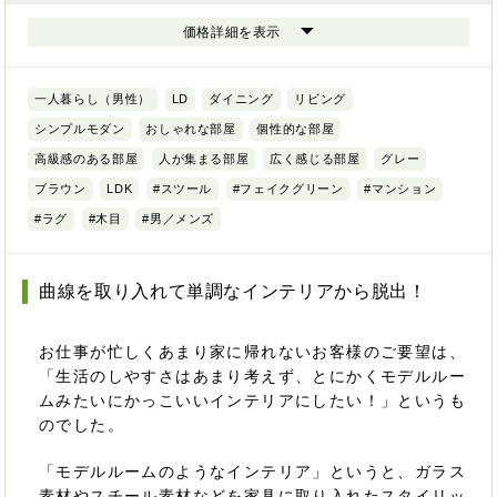
価格詳細を表示
一人暮らし（男性）
LD
ダイニング
リビング
シンプルモダン
おしゃれな部屋
個性的な部屋
高級感のある部屋
人が集まる部屋
広く感じる部屋
グレー
ブラウン
LDK
#スツール
#フェイクグリーン
#マンション
#ラグ
#木目
#男／メンズ
曲線を取り入れて単調なインテリアから脱出！
お仕事が忙しくあまり家に帰れないお客様のご要望は、
「生活のしやすさはあまり考えず、とにかくモデルルー
ムみたいにかっこいいインテリアにしたい！」というも
のでした。
「モデルルームのようなインテリア」というと、ガラス
素材やスチール素材などを家具に取り入れたスタイリッ