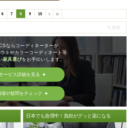
6
7
8
9
10
LICSならコーディネーターが
アウトやカラーコーディネート等
い家具選び
をお手伝いします。
サービス詳細を見る
▲
相場や疑問をチェック
▲
ト
日本でも急増中！負担がグッと楽になる