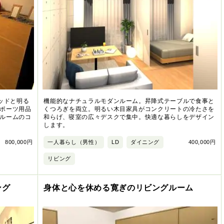
ッドと明る
機能的なナチュラルモダンルーム。昇降式テーブルで食事と
ポーツ用品
くつろぎを両立。明るい木目家具がコンクリートの冷たさを
ルームのコ
和らげ、寝室の広々デスクで集中。快適な暮らしをデザイン
します。
800,000円
一人暮らし（男性）
LD
ダイニング
400,000円
リビング
ング
身体と心を休める寛ぎのリビングルーム