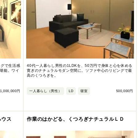
ングで生活感
40代一人暮らし男性の1LDKを、50万円で身体と心を休める
堪能。ワイ
寛ぎのナチュラルモダン空間に。ソファ中心のリビングで最
高のくつろぎを。
1,000,000円
一人暮らし（男性）
LD
寝室
500,000円
ハウス
作業のはかどる、くつろぎナチュラルＬＤ