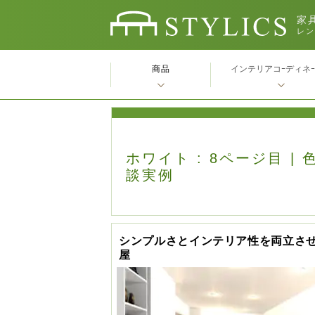
家具
レン
商品
インテリアコｰディネ
ホワイト : 8ページ目 |
談実例
シンプルさとインテリア性を両立さ
屋