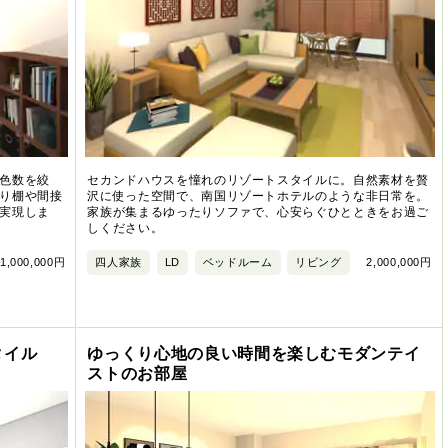
色数を絞
セカンドハウスを憧れのリゾートスタイルに。自然素材を贅
り棚や間接
沢に使った空間で、南国リゾートホテルのような非日常を。
実現しま
家族が集まるゆったりソファで、心安らぐひとときをお過ご
しください。
1,000,000円
四人家族
LD
ベッドルーム
リビング
2,000,000円
タイル
ゆっくり心地の良い時間を楽しむモダンテイ
ストのお部屋