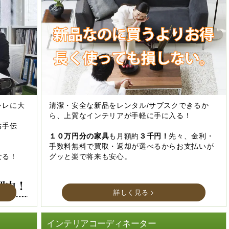
ャレに大
清潔・安全な新品をレンタル/サブスクできるか
ら、上質なインテリアが手軽に手に入る！
お手伝
１０万円分の家具
も月額約
３千円！
先々、金利・
手数料無料で買取・返却が選べるからお支払いが
なる！
グッと楽で将来も安心。
詳しく見る
インテリアコーディネーター