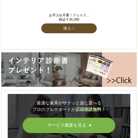
お手入れ不要！フェイク...
税込￥26,290
購入
最適な家具がサクッと楽に選べる
プロのフルサポートが
店頭相談無料
！
サービス概要を見る
▲