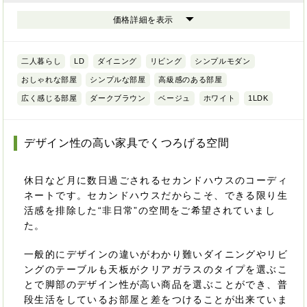
価格詳細を表示
二人暮らし
LD
ダイニング
リビング
シンプルモダン
おしゃれな部屋
シンプルな部屋
高級感のある部屋
広く感じる部屋
ダークブラウン
ベージュ
ホワイト
1LDK
デザイン性の高い家具でくつろげる空間
休日など月に数日過ごされるセカンドハウスのコーディ
ネートです。セカンドハウスだからこそ、できる限り生
活感を排除した“非日常”の空間をご希望されていまし
た。
一般的にデザインの違いがわかり難いダイニングやリビ
ングのテーブルも天板がクリアガラスのタイプを選ぶこ
とで脚部のデザイン性が高い商品を選ぶことができ、普
段生活をしているお部屋と差をつけることが出来ていま