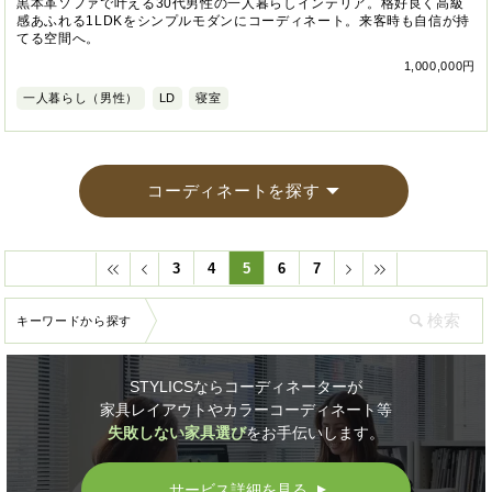
黒本革ソファで叶える30代男性の一人暮らしインテリア。格好良く高級
感あふれる1LDKをシンプルモダンにコーディネート。来客時も自信が持
てる空間へ。
1,000,000円
一人暮らし（男性）
LD
寝室
コーディネートを探す
3
4
5
6
7
キーワードから探す
STYLICSならコーディネーターが
家具レイアウトやカラーコーディネート等
失敗しない家具選び
をお手伝いします。
サービス詳細を見る
▲