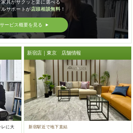
な家具がサクッと楽に選べる
フルサポートが
店頭相談無料
！
サービス概要を見る
▲
ト
新宿店｜東京 店舗情報
ャレに大
新宿駅近で地下直結