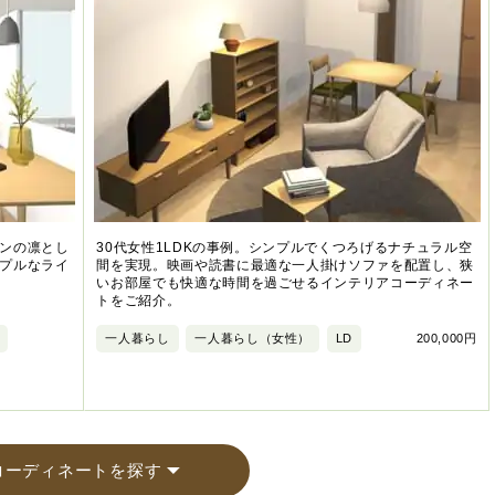
ンの凛とし
30代女性1LDKの事例。シンプルでくつろげるナチュラル空
プルなライ
間を実現。映画や読書に最適な一人掛けソファを配置し、狭
いお部屋でも快適な時間を過ごせるインテリアコーディネー
トをご紹介。
一人暮らし
一人暮らし（女性）
LD
200,000円
コーディネートを探す