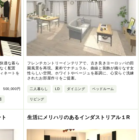
快適な暮ら
フレンチカントリーインテリアで、古き良きヨーロッパの田
なく配置
園風景を再現。素朴でナチュラル、曲線と装飾が織りなす女
ィネートを
性らしい空間。ホワイトやベージュを基調に、心安らぐ洗練
されたお部屋作りをご提案。
500,000円
二人暮らし
LD
ダイニング
ベッドルーム
斎
リビング
ート
生活にメリハリのあるインダストリアル１R