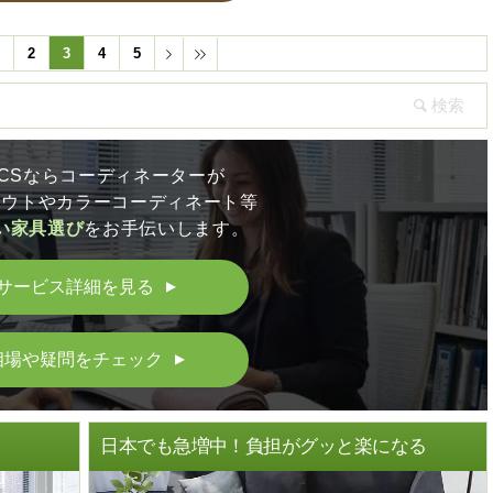
1
2
3
4
5
LICSならコーディネーターが
アウトやカラーコーディネート等
い家具選び
をお手伝いします。
サービス詳細を見る
▲
相場や疑問をチェック
▲
ト
日本でも急増中！負担がグッと楽になる