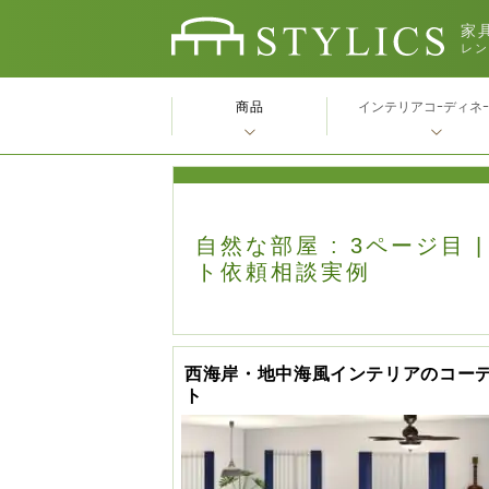
家具
レン
商品
インテリアコｰディネ
自然な部屋 : 3ページ目 
ト依頼相談実例
西海岸・地中海風インテリアのコー
ト