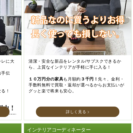
ャレに大
清潔・安全な新品をレンタル/サブスクできるか
ら、上質なインテリアが手軽に手に入る！
お手伝
１０万円分の家具
も月額約
３千円！
先々、金利・
手数料無料で買取・返却が選べるからお支払いが
なる！
グッと楽で将来も安心。
詳しく見る
インテリアコーディネーター