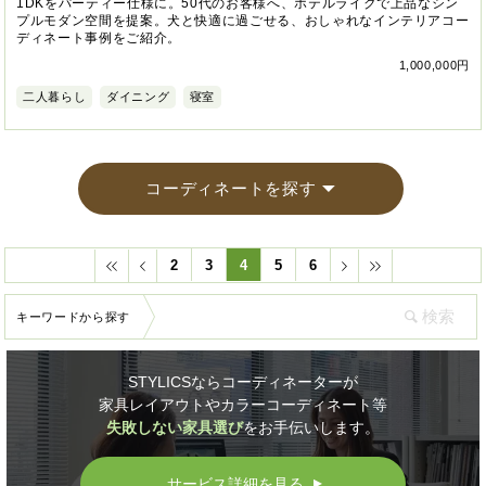
1DKをパーティー仕様に。50代のお客様へ、ホテルライクで上品なシン
プルモダン空間を提案。犬と快適に過ごせる、おしゃれなインテリアコー
ディネート事例をご紹介。
1,000,000円
二人暮らし
ダイニング
寝室
コーディネートを探す
2
3
4
5
6
キーワードから探す
STYLICSならコーディネーターが
家具レイアウトやカラーコーディネート等
失敗しない家具選び
をお手伝いします。
サービス詳細を見る
▲