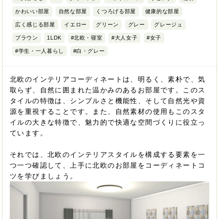
かわいい部屋
自然な部屋
くつろげる部屋
健康的な部屋
広く感じる部屋
イエロー
グリーン
グレー
グレージュ
ブラウン
1LDK
#北欧・寝室
#大人女子
#女子
#学生・一人暮らし
#白・グレー
北欧のインテリアコーディネートは、明るく、素朴で、気
取らず、自然に囲まれた温かみのあるお部屋です。このス
タイルの特徴は、シンプルさと機能性、そして自然光や資
源を重視することです。また、自然素材の使用もこのスタ
イルの大きな特徴で、魅力的で快適な空間づくりに役立っ
ています。
それでは、北欧のインテリアスタイルを構成する要素を一
つ一つ確認して、上手に北欧のお部屋をコーディネートコ
ツを学びましょう。