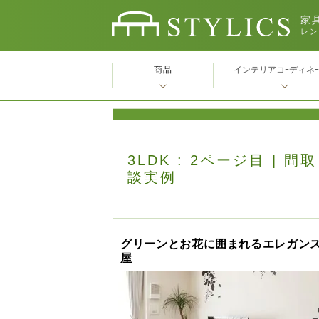
家具
レン
商品
インテリアコｰディネ
3LDK : 2ページ目 |
談実例
グリーンとお花に囲まれるエレガン
屋