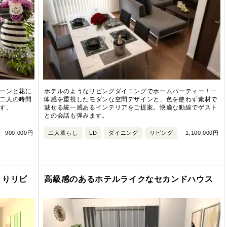
ーンと花に
ホテルのようなリビングダイニングでホームパーティー！一
二人の時間
体感を重視したモダンな空間デザインと、色を使わず素材で
す。
魅せる統一感あるインテリアをご提案。快適な動線でゲスト
との会話も弾みます。
900,000円
二人暮らし
LD
ダイニング
リビング
1,100,000円
きりリビ
高級感のあるホテルライクなセカンドハウス