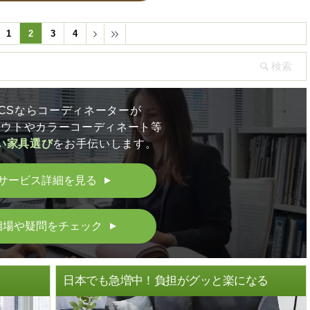
1
2
3
4
LICSならコーディネーターが
アウトやカラーコーディネート等
い家具選び
をお手伝いします。
サービス詳細を見る
▲
相場や疑問をチェック
▲
ト
日本でも急増中！負担がグッと楽になる