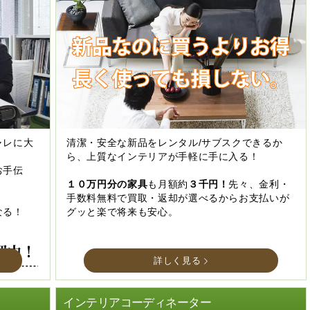
ャレに大
清潔・安全な新品をレンタル/サブスクできるか
ら、上質なインテリアが手軽に手に入る！
お手伝
１０万円分の家具
も月額約
３千円！
先々、金利・
手数料無料で買取・返却が選べるからお支払いが
なる！
グッと楽で将来も安心。
詳しく見る
インテリアコーディネーター