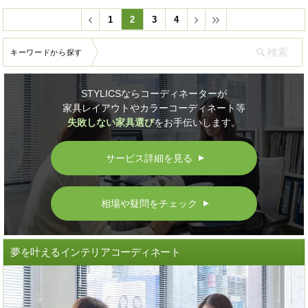
1
2
3
4
キーワードから探す
STYLICSならコーディネーターが
家具レイアウトやカラーコーディネート等
失敗しない家具選び
をお手伝いします。
サービス詳細を見る
▲
相場や疑問をチェック
▲
夢を叶えるインテリアコーディネート