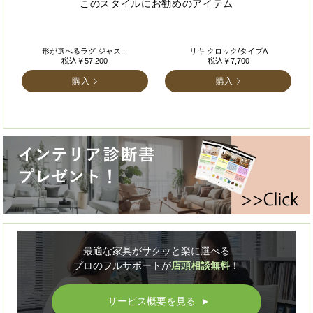
このスタイルにお勧めのアイテム
形が選べるラグ ジャス...
リキ クロック/タイプA
税込￥57,200
税込￥7,700
購入
購入
最適な家具がサクッと楽に選べる
プロのフルサポートが
店頭相談無料
！
サービス概要を見る
▲