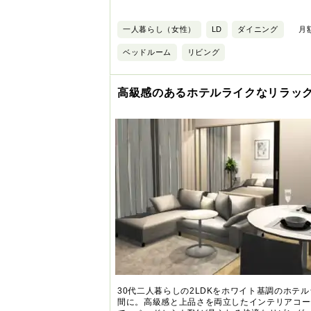
一人暮らし（女性）
LD
ダイニング
月額
ベッドルーム
リビング
高級感のあるホテルライクなリラッ
30代二人暮らしの2LDKをホワイト基調のホテ
間に。高級感と上品さを両立したインテリアコー