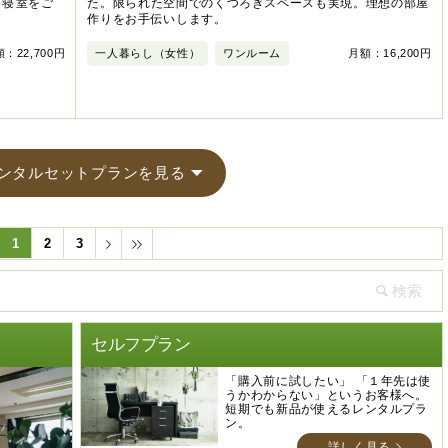
・寝室をご
た。限られた空間でのくつろぎスペースも実現。理想の部屋
作りをお手伝いします。
：22,700円
一人暮らし（女性）
ワンルーム
月額：16,200円
ンタルセットプランを見る
1
2
3
セルフプラン
「購入前に試したい」 「１年先は使
うかわからない」というお客様へ。
短期でも新品が使えるレンタルプラ
ン。
詳しく見る