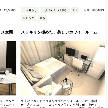
：27,900円
一人暮らし
一人暮らし（女性）
LD
月額：68,500円
リビング
書斎
クス空間
スッキリを極めた、美しいホワイトルーム
ルライクな空
東京のセカンドハウスを究極のホワイトルームに。素材・
ディネート
色・高さを統一し、スッキリと美しい空間を創り上げまし