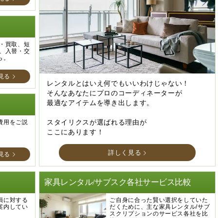
収・買取、短
約、入替・交
ら。
見る
レンタルとはいえ何でもいいわけじゃない！
そんなあなたにプロのコーディネーターが
最適なアイテムを導き出します。
スタイリクスが選ばれる理由が
費用をご説
ここにあります！
詳しく見る
見る
家具レンタル/サブスク各社サービス比較
損に対する
ご自身に合った賢い選択をしていた
案内してい
だくために、主な家具レンタル/サブ
スクリプションのサービス各社を比