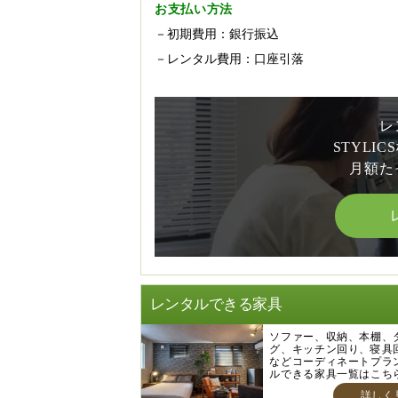
お支払い方法
－初期費用：銀行振込
－レンタル費用：口座引落
レ
STYLI
月額た
レンタルできる家具
ソファー、収納、本棚、
グ、キッチン回り、寝具
などコーディネートプラ
ルできる家具一覧はこち
詳しく