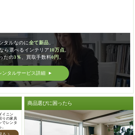
ンタルなのに
全て新品
。
CSなら選べるインテリア
10万点
。
ったの
3％
、買取手数料
0円
。
レンタルサービス詳細
▲
商品選びに困ったら
ダイニン
回りの家具
ンでレンタ
ら。
見る