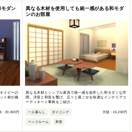
和モダン
異なる木材を使用しても統一感がある和モダ
ンのお部屋
ネイビーの
異なる木材とシンプル家具で統一感を追求した和モダンな空
ット材が織
間。洋室と和室を繋げ、広々と過ごせる快適なインテリアコ
ーディネート事例をご紹介。
：20,400円
一人暮らし
ダイニング
月額：16,200円
ベッドルーム
和室