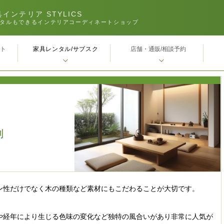
インテリア STYLICS
タルもできるインテリアコーディネートショップ
家具レンタル/サブスク
ｰト
店舗・通販/相談予約
別
ン性だけでなく木の種類など素材にもこだわることが大切です。
や経年により生じる色味の変化など独特の風合いがあり非常に人気が