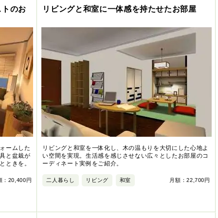
ストのお
リビングと和室に一体感を持たせたお部屋
ォームした
リビングと和室を一体化し、木の温もりを大切にした心地よ
具と盆栽が
い空間を実現。生活感を感じさせない広々としたお部屋のコ
とときを。
ーディネート実例をご紹介。
：20,400円
二人暮らし
リビング
和室
月額：22,700円