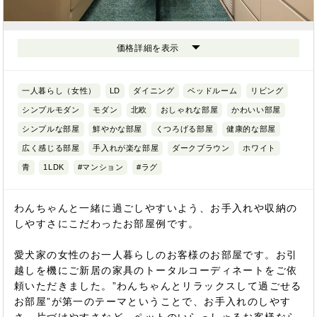
価格詳細を表示
一人暮らし（女性）
LD
ダイニング
ベッドルーム
リビング
シンプルモダン
モダン
北欧
おしゃれな部屋
かわいい部屋
シンプルな部屋
鮮やかな部屋
くつろげる部屋
健康的な部屋
広く感じる部屋
手入れが楽な部屋
ダークブラウン
ホワイト
青
1LDK
#マンション
#ラグ
わんちゃんと一緒に過ごしやすいよう、お手入れや収納の
しやすさにこだわったお部屋例です。
愛犬家の女性のお一人暮らしのお客様のお部屋です。お引
越しを機にご新居の家具のトータルコーディネートをご依
頼いただきました。”わんちゃんとリラックスして過ごせる
お部屋”が第一のテーマということで、お手入れのしやす
さ、片づけやすさなど、ペットのいらっしゃるお客様なら