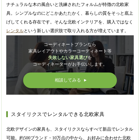
ナチュラルな木の風合いと洗練されたフォルムが特徴の北欧家
具。シンプルなのにどこかあたたかく、暮らしの質をそっと底上
げしてくれる存在です。そんな北欧インテリアを、購入ではなく
レンタル
という新しい選択肢で取り入れる方が増えています。
コーディネートプランなら
家具レイアウトやカラーコーディネート等
失敗しない家具選び
を
コーディネーターがお手伝いします。
相談してみる
▲
スタイリクスでレンタルできる北欧家具
北欧デザインの家具も、スタイリクスならすべて新品でレンタル
可能。約500ブランド・10万点の中から、お好みに合わせた北欧