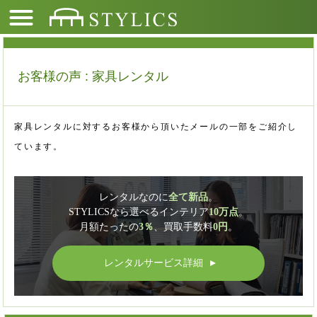
お客様の声 : 家具レンタル
家具レンタルに対するお客様から頂いたメールの一部をご紹介し
ています。
レンタルなのに
全て新品
。
STYLICSなら選べるインテリア
10万点
。
月額たったの
3％
、買取手数料
0円
。
レンタルサービス詳細
▲