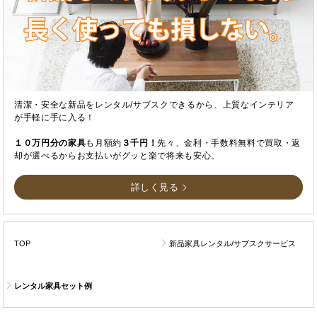
清潔・安全な新品をレンタル/サブスクできるから、上質なインテリア
が手軽に手に入る！
１０万円分の家具
も月額約
３千円！
先々、金利・手数料無料で買取・返
却が選べるからお支払いがグッと楽で将来も安心。
詳しく見る
TOP
新品家具レンタル/サブスクサービス
レンタル家具セット例