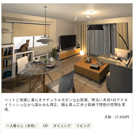
ペットと快適に暮らすナチュラルモダンなお部屋。明るい木目×白でスタ
イリッシュながら温かみも両立。猫も喜ぶ工夫と収納で理想の空間を実
現。
月額：27,600円
一人暮らし（女性）
LD
ダイニング
リビング