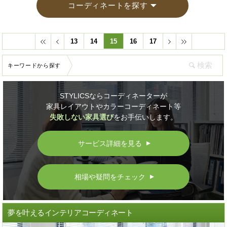
コーディネートを探す
13
14
15
16
17
キーワードから探す
STYLICSならコーディネーターが
家具レイアウトやカラーコーディネート等
失敗しない家具選び
をお手伝いします。
サービス詳細を見る
▲
相場や疑問をチェック
▲
夢を叶えるインテリアコーディネート