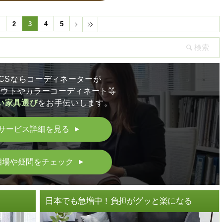
1
2
3
4
5
LICSならコーディネーターが
アウトやカラーコーディネート等
い家具選び
をお手伝いします。
サービス詳細を見る
▲
相場や疑問をチェック
▲
ト
日本でも急増中！負担がグッと楽になる