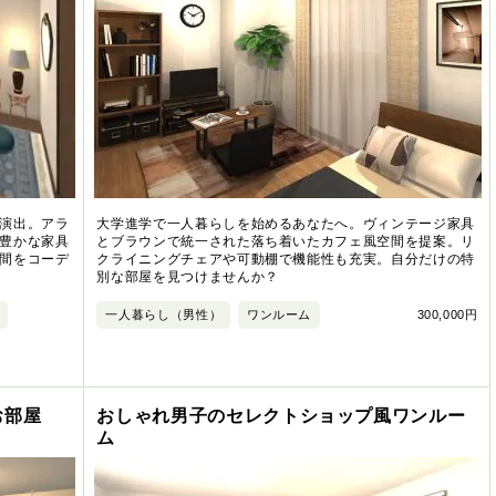
演出。アラ
大学進学で一人暮らしを始めるあなたへ。ヴィンテージ家具
豊かな家具
とブラウンで統一された落ち着いたカフェ風空間を提案。リ
間をコーデ
クライニングチェアや可動棚で機能性も充実。自分だけの特
別な部屋を見つけませんか？
一人暮らし（男性）
ワンルーム
300,000円
お部屋
おしゃれ男子のセレクトショップ風ワンルー
ム