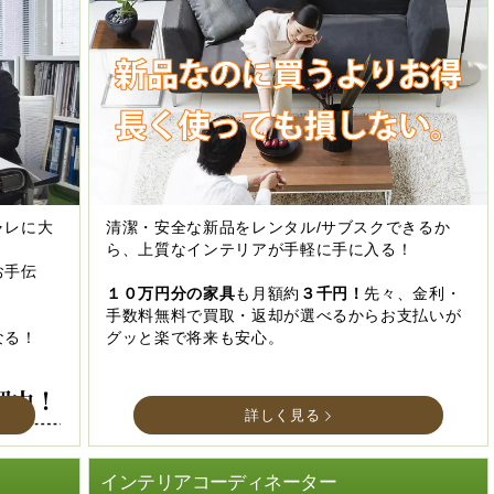
ャレに大
清潔・安全な新品をレンタル/サブスクできるか
ら、上質なインテリアが手軽に手に入る！
お手伝
１０万円分の家具
も月額約
３千円！
先々、金利・
手数料無料で買取・返却が選べるからお支払いが
なる！
グッと楽で将来も安心。
詳しく見る
インテリアコーディネーター