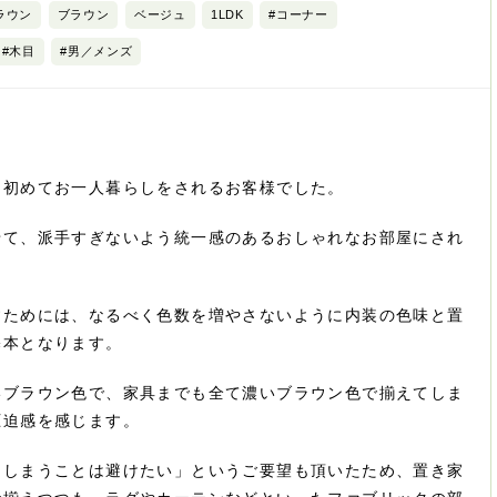
ラウン
ブラウン
ベージュ
1LDK
#コーナー
#木目
#男／メンズ
、初めてお一人暮らしをされるお客様でした。
せて、派手すぎないよう統一感のあるおしゃれなお部屋にされ
すためには、なるべく色数を増やさないように内装の色味と置
基本となります。
いブラウン色で、家具までも全て濃いブラウン色で揃えてしま
圧迫感を感じます。
てしまうことは避けたい」というご要望も頂いたため、置き家