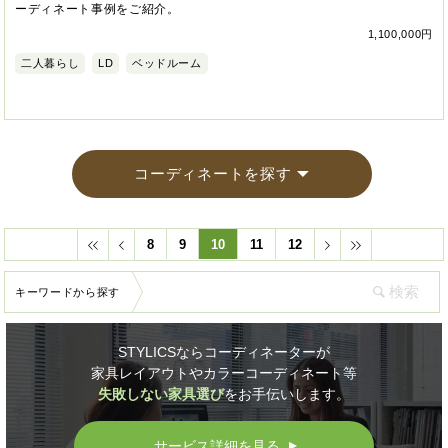
ーディネート事例をご紹介。
1,100,000円
二人暮らし
LD
ベッドルーム
コーディネートを探す
8
9
10
11
12
キーワードから探す
STYLICSならコーディネーターが
家具レイアウトやカラーコーディネート等
失敗しない家具選び
をお手伝いします。
サービス詳細を見る
▲