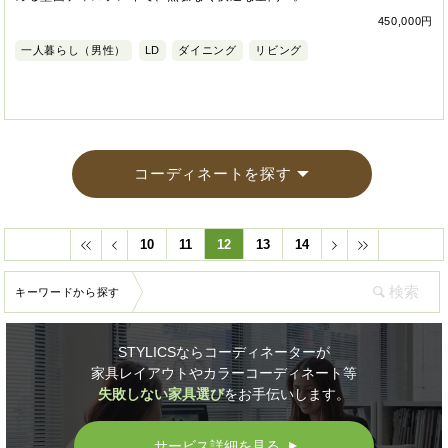
450,000円
一人暮らし（男性）
LD
ダイニング
リビング
コーディネートを探す
10
11
12
13
14
キーワードから探す
STYLICSならコーディネーターが
家具レイアウトやカラーコーディネート等
失敗しない家具選び
をお手伝いします。
サービス詳細を見る
▲