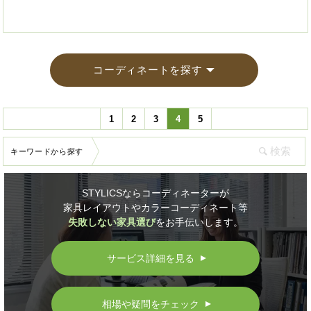
コーディネートを探す
1
2
3
4
5
キーワードから探す
STYLICSならコーディネーターが
家具レイアウトやカラーコーディネート等
失敗しない家具選び
をお手伝いします。
サービス詳細を見る
▲
相場や疑問をチェック
▲