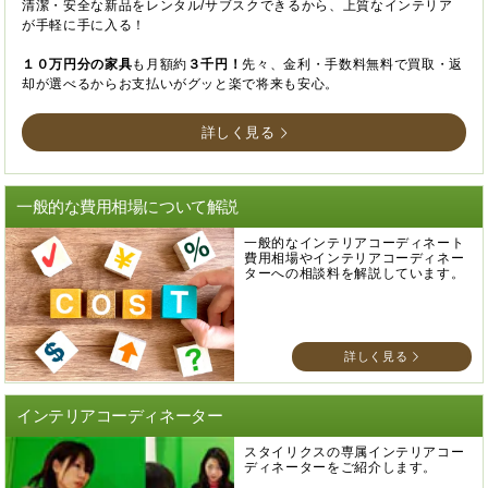
清潔・安全な新品をレンタル/サブスクできるから、上質なインテリア
が手軽に手に入る！
１０万円分の家具
も月額約
３千円！
先々、金利・手数料無料で買取・返
却が選べるからお支払いがグッと楽で将来も安心。
詳しく見る
一般的な費用相場について解説
一般的なインテリアコーディネート
費用相場やインテリアコーディネー
ターへの相談料を解説しています。
詳しく見る
インテリアコーディネーター
スタイリクスの専属インテリアコー
ディネーターをご紹介します。