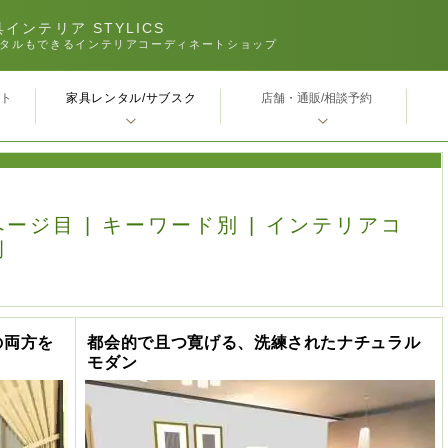
インテリア STYLICS
タルもできるインテリアコーディネートショップ
家具レンタル/サブスク
ｰト
店舗・通販/相談予約
ページ目 | キーワード別 | インテリアコ
例
の両方を
都会的で且つ寛げる、洗練されたナチュラル
モダン