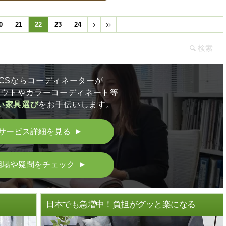
0
21
22
23
24
LICSならコーディネーターが
アウトやカラーコーディネート等
い家具選び
をお手伝いします。
サービス詳細を見る
▲
相場や疑問をチェック
▲
ト
日本でも急増中！負担がグッと楽になる