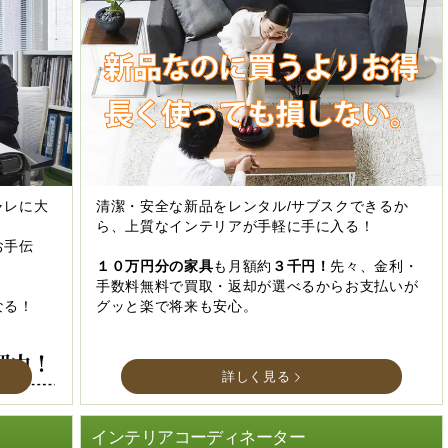
ャレに大
清潔・安全な新品をレンタル/サブスクできるか
ら、上質なインテリアが手軽に手に入る！
お手伝
１０万円分の家具
も月額約
３千円！
先々、金利・
手数料無料で買取・返却が選べるからお支払いが
なる！
グッと楽で将来も安心。
詳しく見る
インテリアコーディネーター