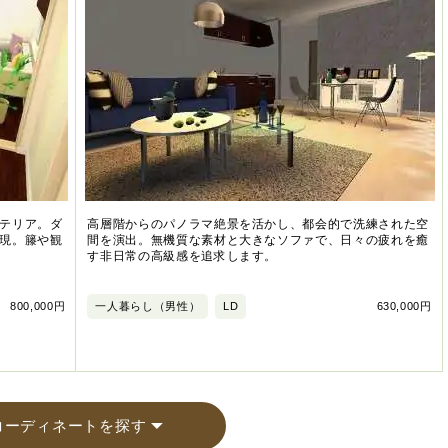
テリア。ダ
高層階からのパノラマ絶景を活かし、都会的で洗練された空
現。籐や観
間を演出。無機質な素材と大きなソファで、日々の疲れを癒
す非日常の高級感を追求します。
800,000円
一人暮らし（男性）
LD
630,000円
コーディネートを探す