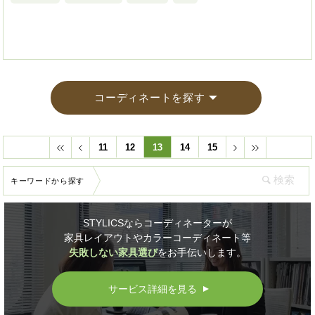
コーディネートを探す
11
12
13
14
15
キーワードから探す
STYLICSならコーディネーターが
家具レイアウトやカラーコーディネート等
失敗しない家具選び
をお手伝いします。
サービス詳細を見る
▲