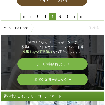
コーディネートを探す
3
4
5
6
7
キーワードから探す
STYLICSならコーディネーターが
家具レイアウトやカラーコーディネート等
失敗しない家具選び
をお手伝いします。
サービス詳細を見る
▲
相場や疑問をチェック
▲
夢を叶えるインテリアコーディネート