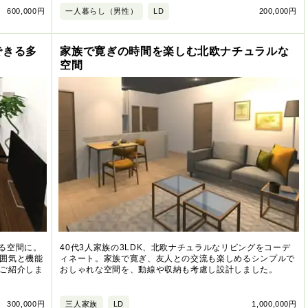
600,000円
一人暮らし（男性）
LD
200,000円
できる多
家族で寛ぎの時間を楽しむ北欧ナチュラルな
空間
える空間に。
40代3人家族の3LDK、北欧ナチュラルなリビングをコーデ
囲気と機能
ィネート。家族で寛ぎ、友人との交流も楽しめるシンプルで
ご紹介しま
おしゃれな空間を、動線や収納も考慮し設計しました。
300,000円
三人家族
LD
1,000,000円