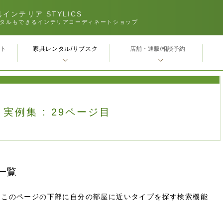
インテリア STYLICS
タルもできるインテリアコーディネートショップ
家具レンタル/サブスク
ｰト
店舗・通販/相談予約
例集 : 29ページ目
一覧
。このページの下部に自分の部屋に近いタイプを探す検索機能