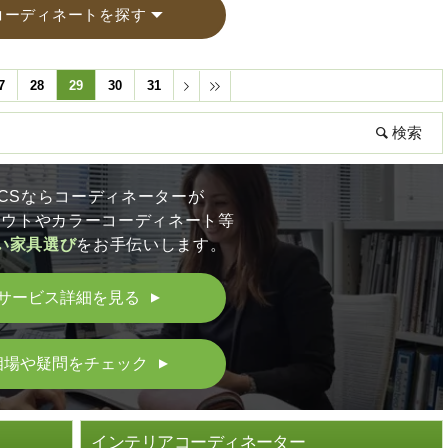
コーディネートを探す
7
28
29
30
31
LICSならコーディネーターが
アウトやカラーコーディネート等
い家具選び
をお手伝いします。
サービス詳細を見る
▲
相場や疑問をチェック
▲
ト
インテリアコーディネーター