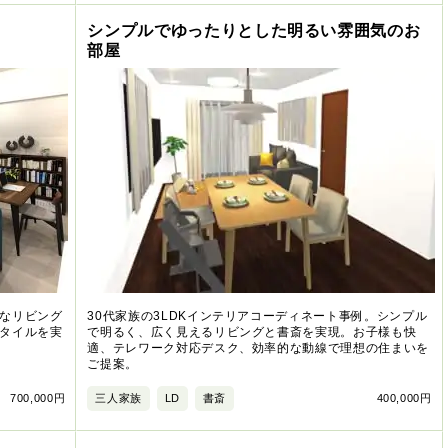
シンプルでゆったりとした明るい雰囲気のお
部屋
なリビング
30代家族の3LDKインテリアコーディネート事例。シンプル
タイルを実
で明るく、広く見えるリビングと書斎を実現。お子様も快
適、テレワーク対応デスク、効率的な動線で理想の住まいを
ご提案。
700,000円
三人家族
LD
書斎
400,000円