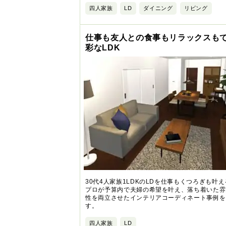
四人家族
LD
ダイニング
リビング
仕事も友人との食事もリラックスも
彩なLDK
30代4人家族1LDKのLDを仕事もくつろぎも叶
プロが予算内で夫婦の希望を叶え、落ち着いた雰
性を両立させたインテリアコーディネート事例を
す。
四人家族
LD