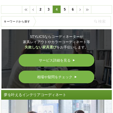
2
3
4
5
6
キーワードから探す
STYLICSならコーディネーターが
家具レイアウトやカラーコーディネート等
失敗しない家具選び
をお手伝いします。
サービス詳細を見る
▲
相場や疑問をチェック
▲
夢を叶えるインテリアコーディネート