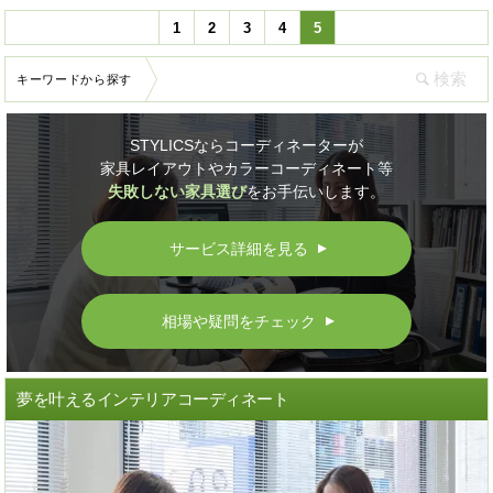
1
2
3
4
5
キーワードから探す
STYLICSならコーディネーターが
家具レイアウトやカラーコーディネート等
失敗しない家具選び
をお手伝いします。
サービス詳細を見る
▲
相場や疑問をチェック
▲
夢を叶えるインテリアコーディネート